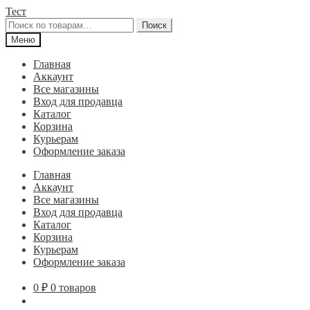
Перейти
Перейти
Тест
к
к
Искать:
Поиск
навигации
содержимому
Меню
Главная
Аккаунт
Все магазины
Вход для продавца
Каталог
Корзина
Курьерам
Оформление заказа
Главная
Аккаунт
Все магазины
Вход для продавца
Каталог
Корзина
Курьерам
Оформление заказа
0
₽
0 товаров